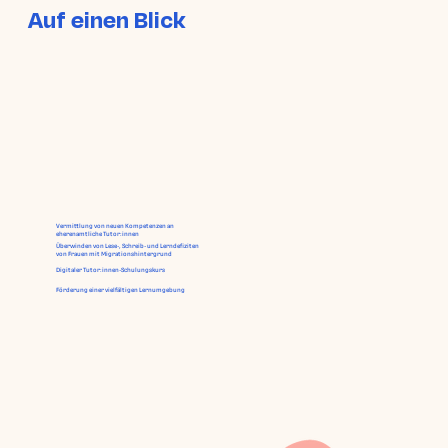
Auf einen Blick
Vermittlung von neuen Kompetenzen an
eherenamtliche Tutor:innen
Überwinden von Lese-, Schreib- und Lerndefiziten
von Frauen mit Migrationshintergrund
Digitaler Tutor:innen-Schulungskurs
Förderung einer vielfältigen Lernumgebung