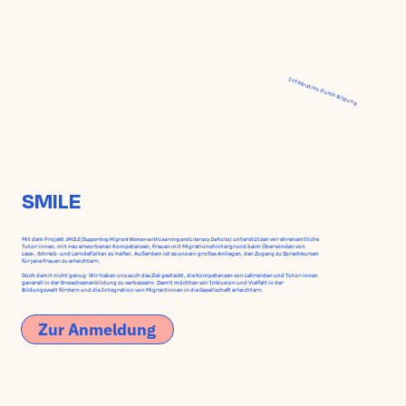
Integration durch Bildung
SMILE
Mit dem Projekt
SMILE (Supporting Migrant Women with Learning and Literacy Deficits)
unterstützen wir ehrenamtliche
Tutor:innen, mit neu erworbenen Kompetenzen, Frauen mit Migrationshintergrund beim Überwinden von
Lese-, Schreib- und Lerndefiziten zu helfen. Außerdem ist es uns ein großes Anliegen, den Zugang zu Sprachkursen
für jene Frauen zu erleichtern.
Doch damit nicht genug: Wir haben uns auch das Ziel gesteckt, die Kompetenzen von Lehrenden und Tutor:innen
generell in der Erwachsenenbildung zu verbessern. Damit möchten wir Inklusion und Vielfalt in der
Bildungswelt fördern und die Integration von Migrantinnen in die Gesellschaft erleichtern.
Zur Anmeldung