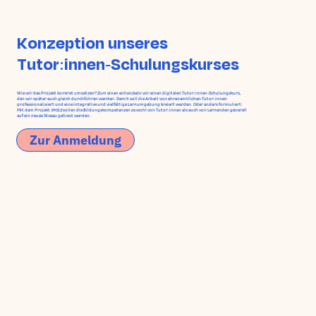
Konzeption unseres
Tutor:innen-Schulungskurses
Wie wir das Projekt konkret umsetzen? Zum einen entwickeln wir einen digitalen Tutor:innen-Schulungskurs,
den wir später auch gleich durchführen werden. Damit soll die Arbeit von ehrenamtlichen Tutor:innen
professionalisiert und eine integrative und vielfältige Lernumgebung kreiert werden. Oder anders formuliert:
Mit dem Projekt
SMILE
sollen die Bildungskompetenzen sowohl von Tutor:innen als auch von Lernenden generell
auf ein neues Niveau gehievt werden.
Zur Anmeldung