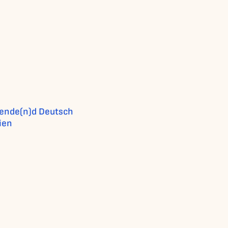
lende(n)d Deutsch
ien