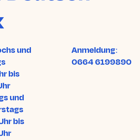
k
chs und
Anmeldung:
gs
0664 6199890
hr bis
Uhr
gs und
rstags
Uhr bis
Uhr