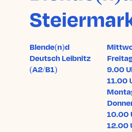
Steiermar
Blende(n)d
Mittwo
Deutsch Leibnitz
Freita
(A2/B1)
9.00 U
11.00 
Monta
Donne
10.00 
12.00 