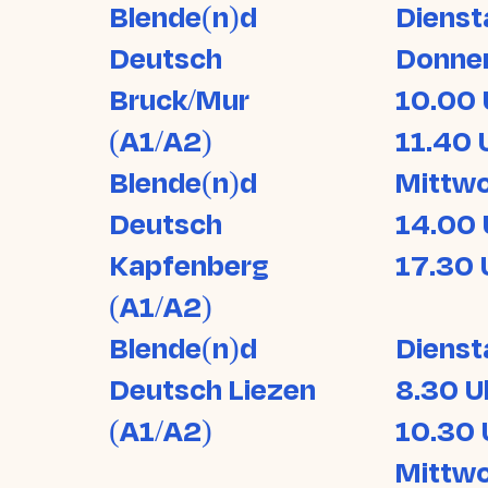
Blende(n)d
Dienst
Deutsch
Donne
Bruck/Mur
10.00 
(A1/A2)
11.40 
Blende(n)d
Mittw
Deutsch
14.00 
Kapfenberg
17.30 
(A1/A2)
Blende(n)d
Dienst
Deutsch Liezen
8.30 U
(A1/A2)
10.30 
Mittw