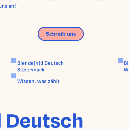
uns an!
Schreib uns
Blende(n)d Deutsch
B
Steiermark
W
Wissen, was zählt
d Deutsch