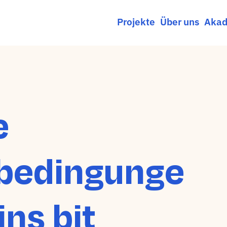
Projekte
Über uns
Akad
e
bedingunge
ins bit