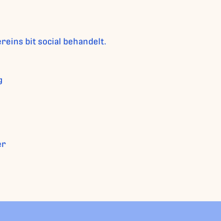
ins bit social behandelt.
g
er