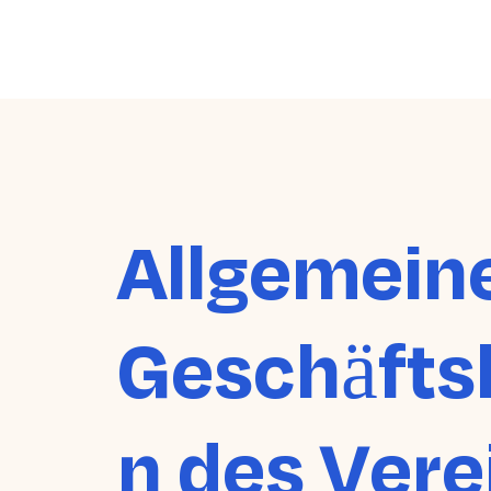
Allgemein
Geschäfts
n des Vere