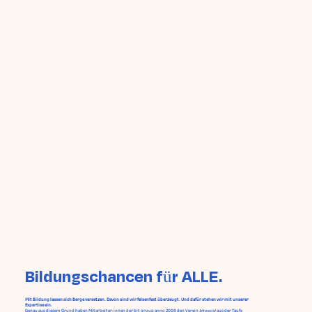
Bildungschancen für ALLE.
Mit Bildung lassen sich Berge versetzen. Davon sind wir felsenfest überzeugt. Und dafür stehen wir mit unserer
Expertise ein.
Genau aus diesem Grund haben Mitarbeiter:innen der bit group anno 2008 den Verein
bit social
aus der Taufe