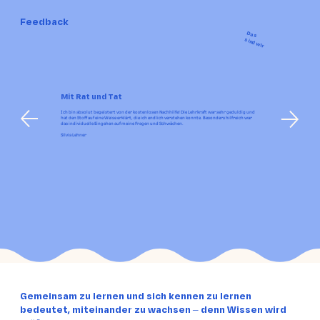
Feedback
Kompetenzen im Wandel
Das
sind wir
Mit Rat und Tat
Ich bin absolut begeistert von der kostenlosen Nachhilfe! Die Lehrkraft war sehr geduldig und
hat den Stoff auf eine Weise erklärt, die ich endlich verstehen konnte. Besonders hilfreich war
das individuelle Eingehen auf meine Fragen und Schwächen.
Silvia Lehner
Gemeinsam zu lernen und sich kennen zu lernen
bedeutet, miteinander zu wachsen – denn Wissen wird