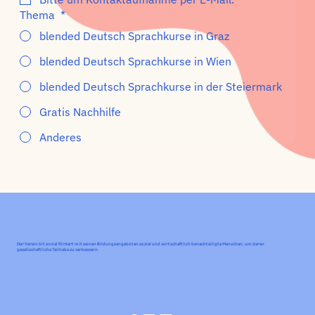
Thema
*
blended Deutsch Sprachkurse in Graz
blended Deutsch Sprachkurse in Wien
blended Deutsch Sprachkurse in der Steiermark
Gratis Nachhilfe
Anderes
Der Verein bit social fördert mit seinen Bildungsangeboten sozial und wirtschaftlich benachteiligte Menschen, um deren
gesellschaftliche Teilhabe zu verbessern.