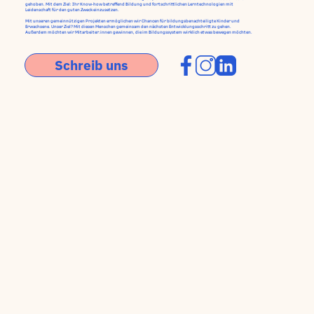
gehoben. Mit dem Ziel: Ihr Know-how betreffend Bildung und fortschrittlichen Lerntechnologien mit
Leidenschaft für den guten Zweck einzusetzen.
Mit unseren gemeinnützigen Projekten ermöglichen wir Chancen für bildungsbenachteiligte Kinder und
Erwachsene. Unser Ziel? Mit diesen Menschen gemeinsam den nächsten Entwicklungsschritt zu gehen.
Außerdem möchten wir Mitarbeiter:innen gewinnen, die im Bildungssystem wirklich etwas bewegen möchten.
Schreib uns